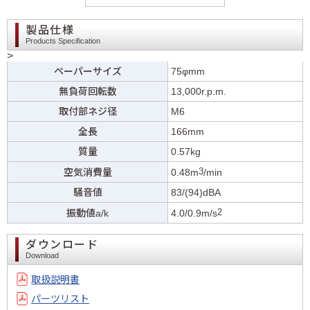
製品仕様
Products Specification
>
ペーパーサイズ
75φmm
無負荷回転数
13,000r.p.m.
取付部ネジ径
M6
全長
166mm
質量
0.57kg
3
空気消費量
0.48m
/min
騒音値
83/(94)dBA
2
振動値a/k
4.0/0.9m/s
ダウンロード
Download
取扱説明書
パーツリスト