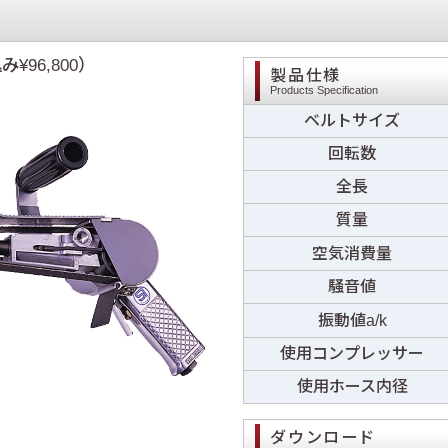
み¥96,800）
製品仕様
Products Specification
ベルトサイズ
回転数
全長
質量
空気消費量
騒音値
振動値a/k
使用コンプレッサー
使用ホース内径
ダウンロード