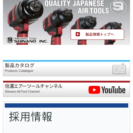
2025/05/07
展示会
第38回 オートサービスショー2025に出展いたします。
2025/03/03
展示会
第22回 国際オートアフターマーケットEXPO2025 ご来場ありがとうご
ざいました。
製品情報トップへ
2025/02/05
展示会
第22回 国際オートアフターマーケットEXPO2025に出展いたします
2024/11/11
展示会
JIMTOF2024 ご来場ありがとうございました。
2024/10/23
展示会
製品カタログ
JIMTOF2024に出展いたします。
Products Catalogue
信濃エアーツールチャンネル
Shinano AirTool Channel