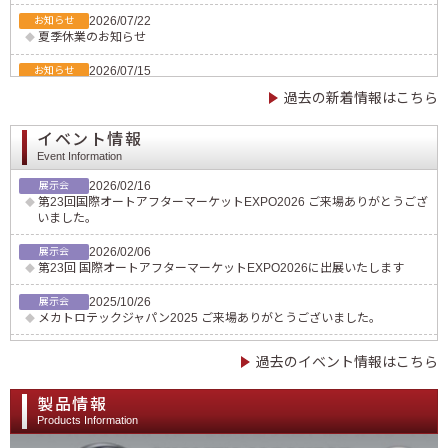
2026/07/22
お知らせ
夏季休業のお知らせ
2026/07/15
お知らせ
サンダー用パッド販売終了のお知らせ
過去の新着情報はこちら
2026/06/26
お知らせ
Φ100マジックパッド（#1031-02M）販売終了のお知らせ
イベント情報
Event Information
2026/06/23
お知らせ
2026/02/16
2026 サマーキャンペーン開催のお知らせ
展示会
第23回国際オートアフターマーケットEXPO2026 ご来場ありがとうござ
いました。
2026/06/15
新製品
SI-334D コードレススクリュードライバー発売のお知らせ
2026/02/06
展示会
第23回 国際オートアフターマーケットEXPO2026に出展いたします
2026/06/15
お知らせ
標準付属品変更のお知らせ（SI-715・SI-725）
2025/10/26
展示会
メカトロテックジャパン2025 ご来場ありがとうございました。
2026/06/15
お知らせ
標準付属品変更のお知らせ（SI-4300A/B・SI-4730）
2025/10/03
展示会
過去のイベント情報はこちら
メカトロテック ジャパン 2025に出展いたします。
2026/05/19
お知らせ
6月3日（水）9:00〜12:00、メンテナンスのためサイトを停止いたしま
2025/06/23
す
展示会
製品情報
第38回オートサービスショー2025 ご来場ありがとうございました。
Products Information