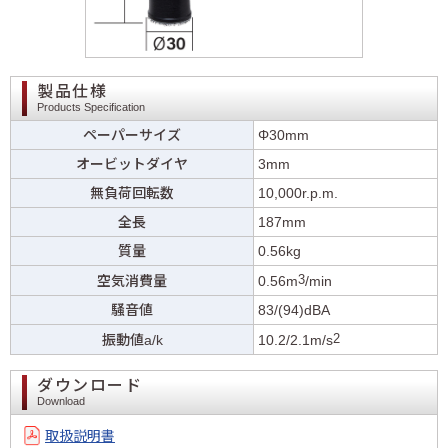
製品仕様
Products Specification
ペーパーサイズ
Φ30mm
オービットダイヤ
3mm
無負荷回転数
10,000r.p.m.
全長
187mm
質量
0.56kg
3
空気消費量
0.56m
/min
騒音値
83/(94)dBA
2
振動値a/k
10.2/2.1m/s
ダウンロード
Download
取扱説明書