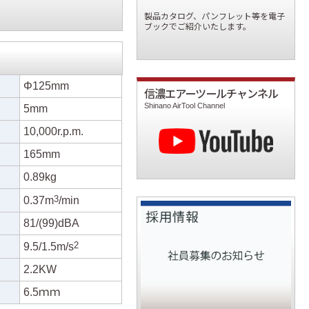
製品カタログ、パンフレット等を電子
ブックでご紹介いたします。
Φ125mm
信濃エアーツールチャンネル
Shinano AirTool Channel
5mm
10,000r.p.m.
165mm
0.89kg
3
0.37m
/min
81/(99)dBA
2
9.5/1.5m/s
2.2KW
6.5ｍｍ