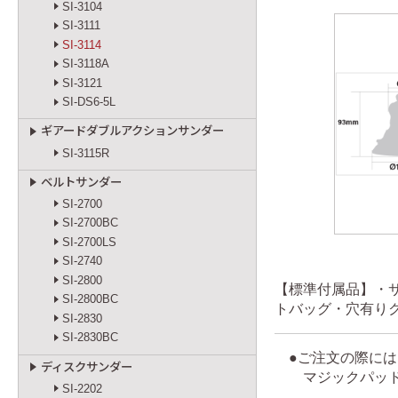
SI-3104
SI-3111
SI-3114
SI-3118A
SI-3121
SI-DS6-5L
ギアードダブルアクションサンダー
SI-3115R
ベルトサンダー
SI-2700
SI-2700BC
SI-2700LS
SI-2740
SI-2800
【標準付属品】・
SI-2800BC
トバッグ・穴有り
SI-2830
SI-2830BC
●ご注文の際には
ディスクサンダー
マジックパッド（
SI-2202