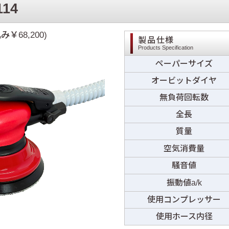
114
み￥68,200)
製品仕様
Products Specification
ペーパーサイズ
オービットダイヤ
無負荷回転数
全長
質量
空気消費量
騒音値
振動値a/k
使用コンプレッサー
使用ホース内径