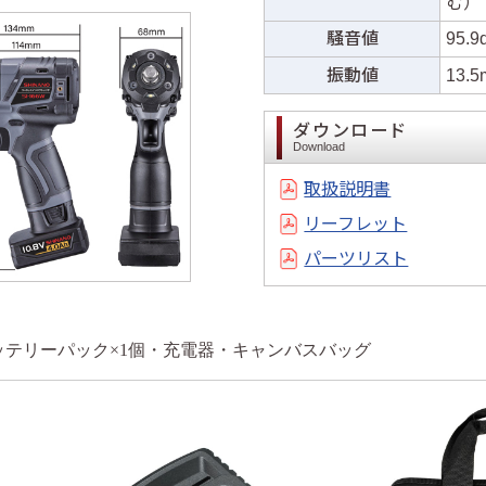
む）
騒音値
95.9
振動値
13.5
ダウンロード
Download
取扱説明書
リーフレット
パーツリスト
ッテリーパック×1個・充電器・キャンバスバッグ