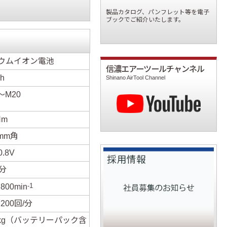
製品カタログ、パンフレット等を電子
ブックでご紹介いたします。
ウムイオン電池
信濃エアーツールチャンネル
Ah
Shinano AirTool Channel
～M20
Nm
7mm角
0.8V
0分
-1
800min
,200回/分
48kg（バッテリーパック含