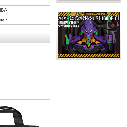
dBA
2
m/s