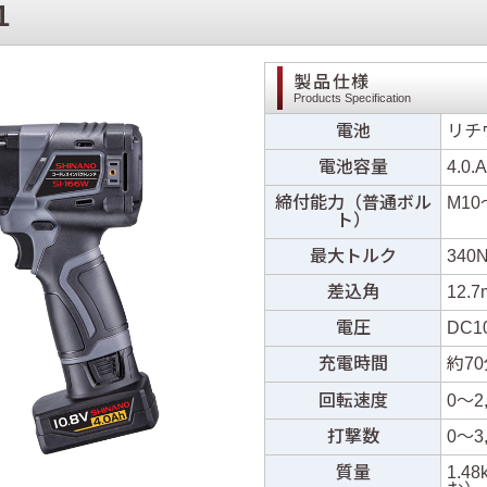
1
製品仕様
Products Specification
電池
リチ
電池容量
4.0.
締付能力（普通ボル
M10
ト）
最大トルク
340
差込角
12.
電圧
DC1
充電時間
約7
回転速度
0〜2,
打撃数
0〜3
質量
1.