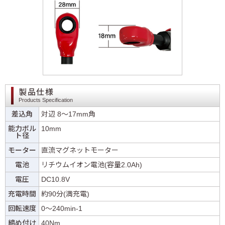
製品仕様
Products Specification
差込角
対辺 8～17mm角
能力ボル
10mm
ト径
モーター
直流マグネットモーター
電池
リチウムイオン電池(容量2.0Ah)
電圧
DC10.8V
充電時間
約90分(満充電)
回転速度
0～240min-1
締め付け
40Nm