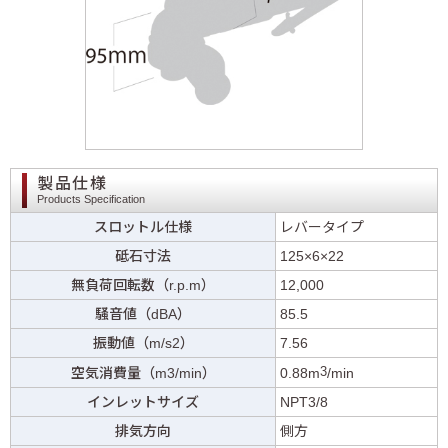
製品仕様
Products Specification
スロットル仕様
レバータイプ
砥石寸法
125×6×22
無負荷回転数（r.p.m）
12,000
騒音値（dBA）
85.5
振動値（m/s2）
7.56
3
空気消費量（m3/min）
0.88m
/min
インレットサイズ
NPT3/8
排気方向
側方