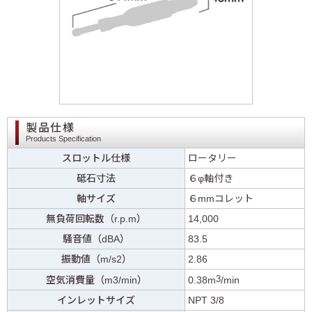
製品仕様
Products Specification
スロットル仕様
ロータリー
砥石寸法
６φ軸付き
軸サイズ
６mmコレット
無負荷回転数（r.p.m）
14,000
騒音値（dBA）
83.5
振動値（m/s2）
2.86
3
空気消費量（m3/min）
0.38m
/min
インレットサイズ
NPT 3/8