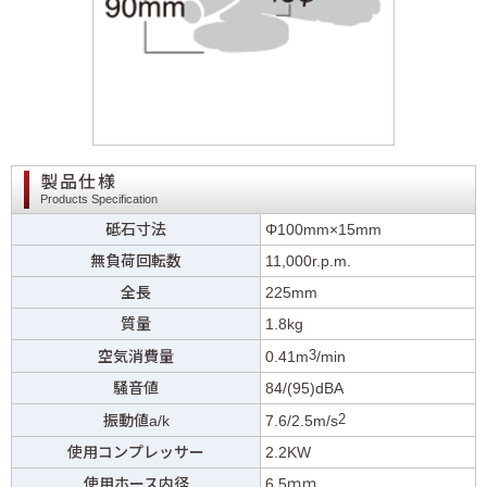
製品仕様
Products Specification
砥石寸法
Φ100mm×15mm
無負荷回転数
11,000r.p.m.
全長
225mm
質量
1.8kg
3
空気消費量
0.41m
/min
騒音値
84/(95)dBA
2
振動値a/k
7.6/2.5m/s
使用コンプレッサー
2.2KW
使用ホース内径
6.5ｍｍ