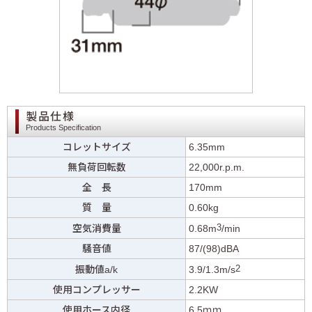
製品仕様
Products Specification
コレットサイズ
6.35mm
無負荷回転数
22,000r.p.m.
全 長
170mm
質 量
0.60kg
3
空気消費量
0.68m
/min
騒音値
87/(98)dBA
2
振動値a/k
3.9/1.3m/s
使用コンプレッサー
2.2KW
使用ホース内径
6.5ｍｍ