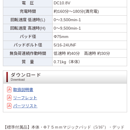
電 圧
DC10.8V
充電時間
約160分〜180分(満充電)
回転速度 低速時(L)
0～3,500min-1
回転速度 高速時(H)
0～9,500min-1
パッド径
Φ75mm
パッドボルト径
5/16-24UNF
無負荷連続作動時間
低速時 約40分 高速時 約30分
質 量
0.71kg（本体）
ダウンロード
Download
取扱説明書
リーフレット
パーツリスト
【標準付属品】本体・Φ７５ｍｍマジックパッド（5/16”）・デッド