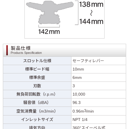
製品仕様
Products Specification
スロットル仕様
セーフティレバー
標準ビード幅
10mm
標準余盛
6mm
刃数
3
無負荷回転数（r.p.m）
10,000
騒音値（dBA）
96.3
3
空気消費量（m3/min）
0.96m
/min
インレットサイズ
NPT 1/4
排気方向
360°スイーベル式