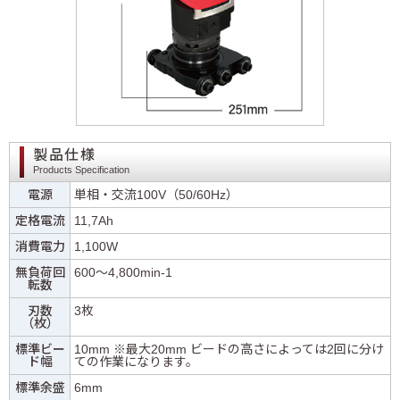
製品仕様
Products Specification
電源
単相・交流100V（50/60Hz）
定格電流
11,7Ah
消費電力
1,100W
無負荷回
600～4,800min-1
転数
刃数
3枚
（枚）
標準ビー
10mm ※最大20mm ビードの高さによっては2回に分け
ド幅
ての作業になります。
標準余盛
6mm