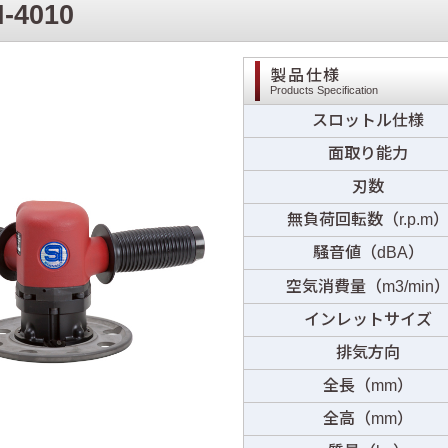
I-4010
製品仕様
Products Specification
スロットル仕様
面取り能力
刃数
無負荷回転数（r.p.m
騒音値（dBA）
空気消費量（m3/min
インレットサイズ
排気方向
全長（mm）
全高（mm）