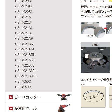
SI-4020B
SI-4020AL
SI-4020BL
SI-4021A
SI-4021B
SI-4021AL
SI-4021BL
SI-4021AR
SI-4021BR
SI-4021ARL
SI-4021BRL
SI-4021A30
SI-4021B30
SI-4021A30L
SI-4021B30L
SI-4050C
SI-4050R
ビードカッター
産業用ツール