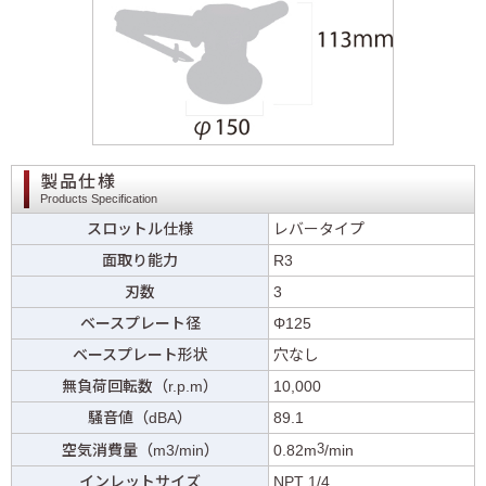
製品仕様
Products Specification
スロットル仕様
レバータイプ
面取り能力
R3
刃数
3
ベースプレート径
Φ125
ベースプレート形状
穴なし
無負荷回転数（r.p.m）
10,000
騒音値（dBA）
89.1
3
空気消費量（m3/min）
0.82m
/min
インレットサイズ
NPT 1/4