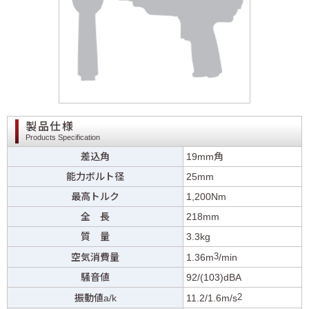
製品仕様
Products Specification
差込角
19mm角
能力ボルト径
25mm
最高トルク
1,200Nm
全 長
218mm
質 量
3.3kg
3
空気消費量
1.36m
/min
騒音値
92/(103)dBA
2
振動値a/k
11.2/1.6m/s