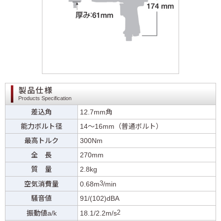
製品仕様
Products Specification
差込角
12.7mm角
能力ボルト径
14〜16mm（普通ボルト）
最高トルク
300Nm
全 長
270mm
質 量
2.8kg
3
空気消費量
0.68m
/min
騒音値
91/(102)dBA
2
振動値a/k
18.1/2.2m/s