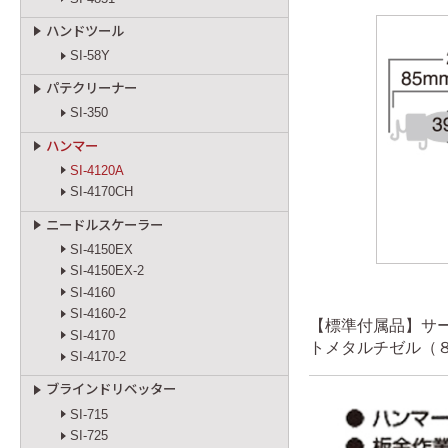
ハンドツール
SI-58Y
パテクリーナー
SI-350
ハンマー
SI-4120A
SI-4170CH
ニードルスケーラー
SI-4150EX
SI-4150EX-2
SI-4160
SI-4160-2
【標準付属品】サ
SI-4170
トメタルチゼル（
SI-4170-2
ブラインドリベッター
SI-715
SI-725