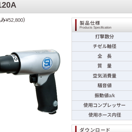
120A
み¥52,800）
製品仕様
Products Specification
打撃数分
チゼル軸径
全 長
質 量
空気消費量
騒音値
振動値a/k
使用コンプレッサー
使用ホース内径
ダウンロード