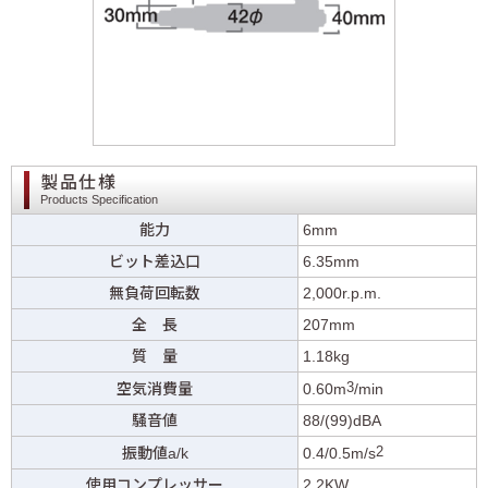
製品仕様
Products Specification
能力
6mm
ビット差込口
6.35mm
無負荷回転数
2,000r.p.m.
全 長
207mm
質 量
1.18kg
3
空気消費量
0.60m
/min
騒音値
88/(99)dBA
2
振動値a/k
0.4/0.5m/s
使用コンプレッサー
2.2KW