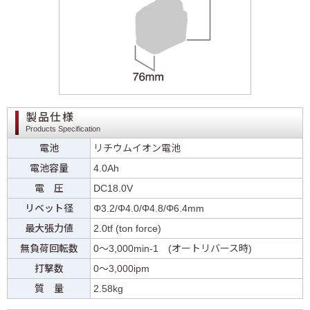
製品仕様
Products Specification
電池
リチウムイオン電池
電池容量
4.0Ah
電 圧
DC18.0V
リベット径
Φ3.2/Φ4.0/Φ4.8/Φ6.4mm
最大張力値
2.0tf (ton force)
無負荷回転数
0〜3,000min-1 (オートリバース時)
打撃数
0〜3,000ipm
質 量
2.58kg