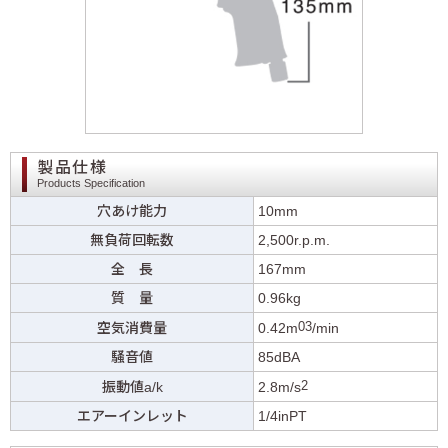
製品仕様
Products Specification
穴あけ能力
10mm
無負荷回転数
2,500r.p.m.
全 長
167mm
質 量
0.96kg
03
空気消費量
0.42m
/min
騒音値
85dBA
2
振動値a/k
2.8m/s
エアーインレット
1/4inPT