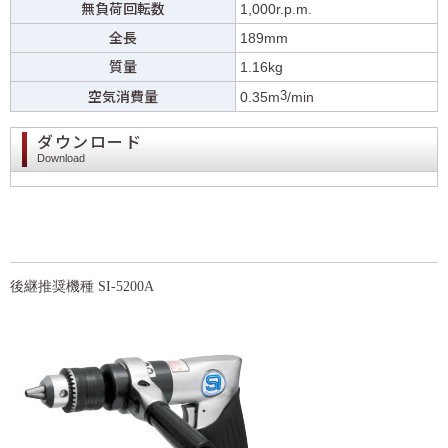
無負荷回転数
1,000r.p.m.
全長
189mm
質量
1.16kg
3
空気消費量
0.35m
/min
ダウンロード
Download
後継推奨機種 SI-5200A