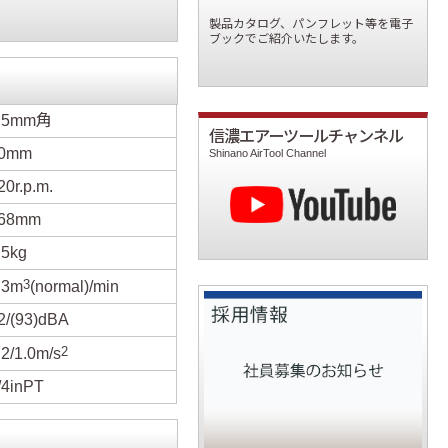
製品カタログ、パンフレット等を電子
ブックでご紹介いたします。
.5mm角
信濃エアーツールチャンネル
0mm
Shinano AirTool Channel
20r.p.m.
68mm
.5kg
3
.3m
(normal)/min
2/(93)dBA
2
.2/1.0m/s
/4inPT