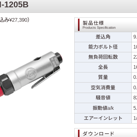
I-1205B
込み¥27,390）
製品仕様
Products Specification
差込角
9
能力ボルト径
1
無負荷回転数
2
全長
1
質量
0
空気消費量
0
騒音値
8
振動値a/k
5
エアーインレット
1
ダウンロード