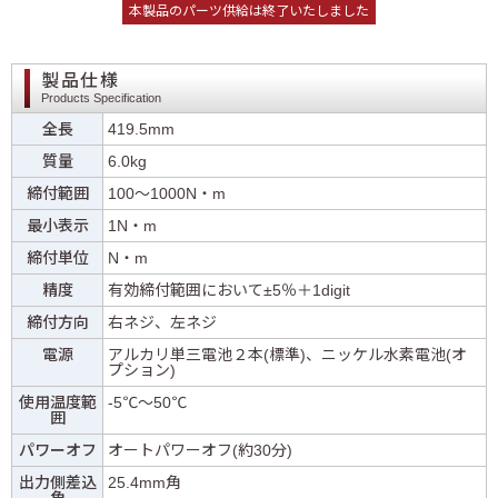
本製品のパーツ供給は終了いたしました
製品仕様
Products Specification
全長
419.5mm
質量
6.0kg
締付範囲
100〜1000N・m
最小表示
1N・m
締付単位
N・m
精度
有効締付範囲において±5％＋1digit
締付方向
右ネジ、左ネジ
電源
アルカリ単三電池２本(標準)、ニッケル水素電池(オ
プション)
使用温度範
-5℃〜50℃
囲
パワーオフ
オートパワーオフ(約30分)
出力側差込
25.4mm角
角